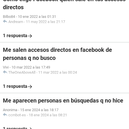
directos
Bilbo84
-
10 ene 2022 a las 01:31
Andream
-
11 may 2022 a las 21:17
1 respuesta
Me salen accesos directos en facebook de
personas q no busco
Vivi
-
10 mar 2022 a las 17:49
TheOneAboveAll
-
11 mar 2022 a las 00:24
1 respuesta
Me aparecen personas en búsquedas q no hice
Anonima
-
15 ene 2024 a las 18:17
ccmbot-es
-
18 ene 2024 a las 08:21
1 respuesta