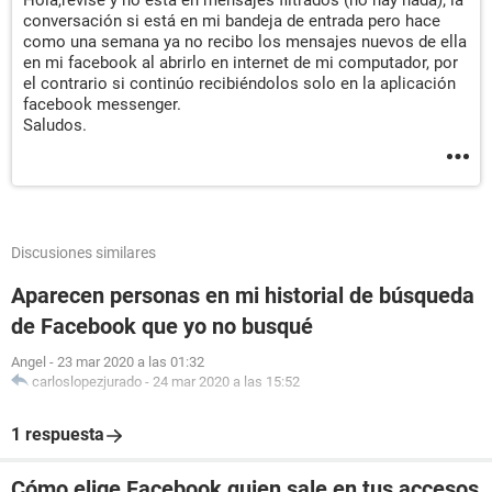
Hola,revise y no está en mensajes filtrados (no hay nada); la
conversación si está en mi bandeja de entrada pero hace
como una semana ya no recibo los mensajes nuevos de ella
en mi facebook al abrirlo en internet de mi computador, por
el contrario si continúo recibiéndolos solo en la aplicación
facebook messenger.
Saludos.
Discusiones similares
Aparecen personas en mi historial de búsqueda
de Facebook que yo no busqué
Angel
-
23 mar 2020 a las 01:32
carloslopezjurado
-
24 mar 2020 a las 15:52
1 respuesta
Cómo elige Facebook quien sale en tus accesos