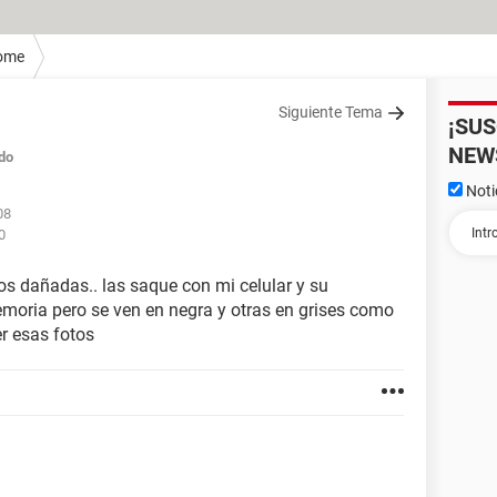
ome
Siguiente Tema
¡SU
NEW
do
Noti
08
0
s dañadas.. las saque con mi celular y su
moria pero se ven en negra y otras en grises como
r esas fotos