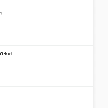
g
 Orkut