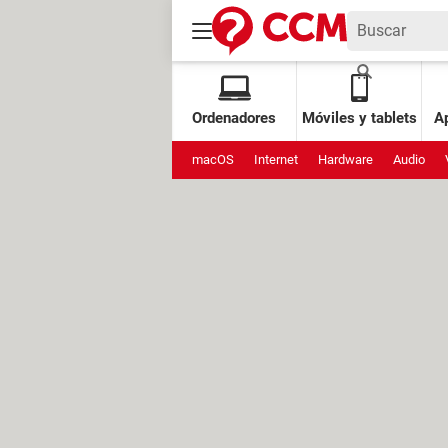
Ordenadores
Móviles y tablets
Ap
macOS
Internet
Hardware
Audio