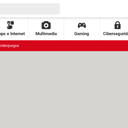
ps e Internet
Multimedia
Gaming
Cibersegurid
Videojuegos