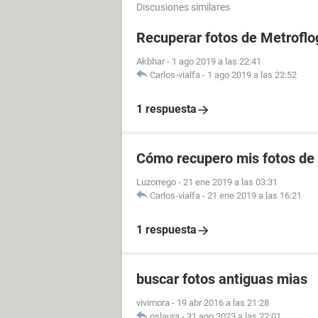
Discusiones similares
Recuperar fotos de Metroflo
Akbhar
-
1 ago 2019 a las 22:41
Carlos-vialfa
-
1 ago 2019 a las 22:52
1 respuesta
Cómo recupero mis fotos de
Luzorrego
-
21 ene 2019 a las 03:31
Carlos-vialfa
-
21 ene 2019 a las 16:21
1 respuesta
buscar fotos antiguas mias
vivimora
-
19 abr 2016 a las 21:28
gslaura
-
31 ago 2023 a las 22:01