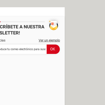
SCRÍBETE A NUESTRA
SLETTER!
cias
Ver un ejemplo