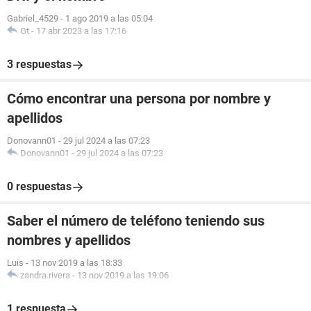
Gabriel_4529
-
1 ago 2019 a las 05:04
Gt
-
17 abr 2023 a las 17:16
3 respuestas
Cómo encontrar una persona por nombre y
apellidos
Donovann01
-
29 jul 2024 a las 07:23
Donovann01
-
29 jul 2024 a las 07:23
0 respuestas
Saber el número de teléfono teniendo sus
nombres y apellidos
Luis
-
13 nov 2019 a las 18:33
zandra.rivera
-
13 nov 2019 a las 19:06
1 respuesta