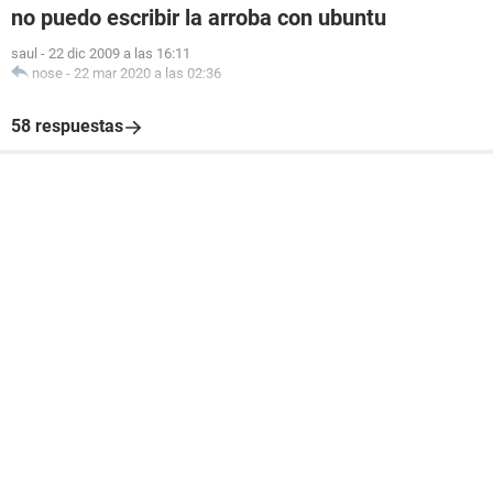
no puedo escribir la arroba con ubuntu
saul
-
22 dic 2009 a las 16:11
nose
-
22 mar 2020 a las 02:36
58 respuestas