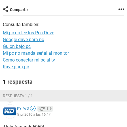
Compartir
Consulta también:
Mi pc no lee los Pen Drive
Google drive para pc
Guion bajo pc
Mi pc no manda señal al monitor
Como conectar mi pc al tv
Rave para pc
1 respuesta
RESPUESTA 1 / 1
KY_WD
519
5 jul 2016 a las 16:47
¡Hola fernando6969!