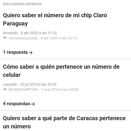
Discusiones similares
Quiero saber el número de mi chip Claro
Paraguay
Armando
-
8 abr 2020 a las 01:32
carloslopezjurado
-
8 abr 2020 a las 16:13
1 respuesta
Cómo saber a quién pertenece un número de
celular
canijobb
-
23 jul 2013 a las 20:55
RICARDOARTURO
-
1 mar 2014 a las 04:55
4 respuestas
Quiero saber a qué parte de Caracas pertenece
un número