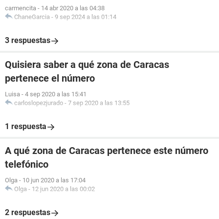
carmencita
-
14 abr 2020 a las 04:38
ChaneGarcia
-
9 sep 2024 a las 01:14
3 respuestas
Quisiera saber a qué zona de Caracas
pertenece el número
Luisa
-
4 sep 2020 a las 15:41
carloslopezjurado
-
7 sep 2020 a las 13:55
1 respuesta
A qué zona de Caracas pertenece este número
telefónico
Olga
-
10 jun 2020 a las 17:04
Olga
-
12 jun 2020 a las 00:02
2 respuestas