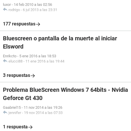
luxor
-
14 feb 2010 a las 02:56
rodrigo
-
6 jul 2013 a las 23:31
177 respuestas
Bluescreen o pantalla de la muerte al iniciar
Elsword
Enrikcto
-
5 ene 2016 a las 18:53
elucci88
-
11 ene 2016 a las 19:44
3 respuestas
Problema BlueScreen Windows 7 64bits - Nvidia
Geforce Gt 430
Gaabriel15
-
11 nov 2014 a las 19:26
jennifer
-
19 nov 2014 a las 07:33
1 respuesta