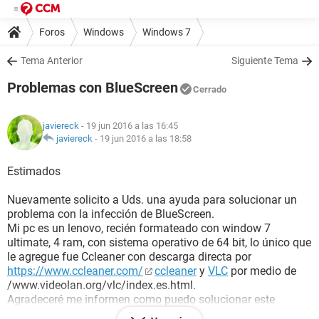
Foros
Windows
Windows 7
Tema Anterior
Siguiente Tema
Problemas con BlueScreen
Cerrado
javiereck
- 19 jun 2016 a las 16:45
javiereck
-
19 jun 2016 a las 18:58
Estimados
Nuevamente solicito a Uds. una ayuda para solucionar un
problema con la infección de BlueScreen.
Mi pc es un lenovo, recién formateado con window 7
ultimate, 4 ram, con sistema operativo de 64 bit, lo único que
le agregue fue Ccleaner con descarga directa por
https://www.ccleaner.com/
ccleaner
y
VLC
por medio de
/www.videolan.org/vlc/index.es.html.
Agradeceré me informen como puedo solucionar este
problema, el sintoma que presenta, es al momento de