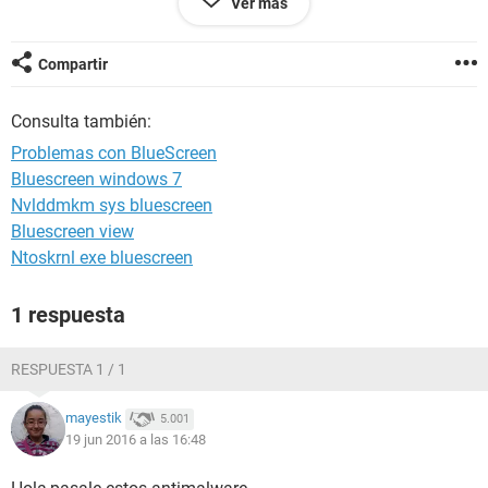
Ver más
apagar el equipo, se demora y al encender nuevamente dice
que
windows se recupero de un evento inesperado
.
Desde ya gracias.
Compartir
Saludos Cordiales
Consulta también:
Problemas con BlueScreen
Bluescreen windows 7
Nvlddmkm sys bluescreen
Bluescreen view
Ntoskrnl exe bluescreen
1 respuesta
RESPUESTA 1 / 1
mayestik
5.001
19 jun 2016 a las 16:48