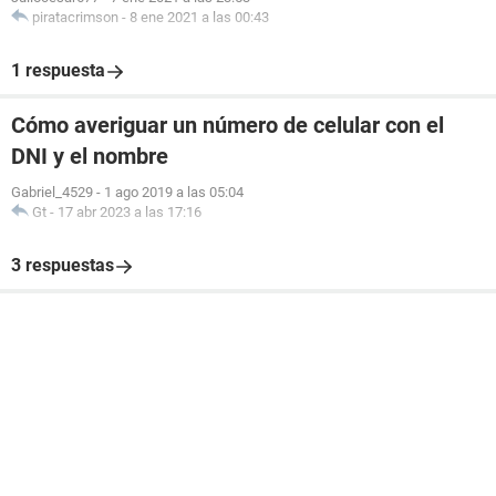
piratacrimson
-
8 ene 2021 a las 00:43
1 respuesta
Cómo averiguar un número de celular con el
DNI y el nombre
Gabriel_4529
-
1 ago 2019 a las 05:04
Gt
-
17 abr 2023 a las 17:16
3 respuestas