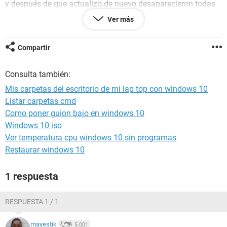
y después de que actualizo de nuevo desaparecieron todas
las carpetas pero ahora ya no las encuentro en ningún lado
Ver más
pero el espacio en (C) sigue utilizado lo cual me indica que
siguen ahí pero tal vez acultas.
Espero me puedan ayudar con este problema gracias
Compartir
saludos
Consulta también:
Mis carpetas del escritorio de mi lap top con windows 10
Listar carpetas cmd
Como poner guion bajo en windows 10
Windows 10 iso
Ver temperatura cpu windows 10 sin programas
Restaurar windows 10
1 respuesta
RESPUESTA 1 / 1
mayestik
5.001