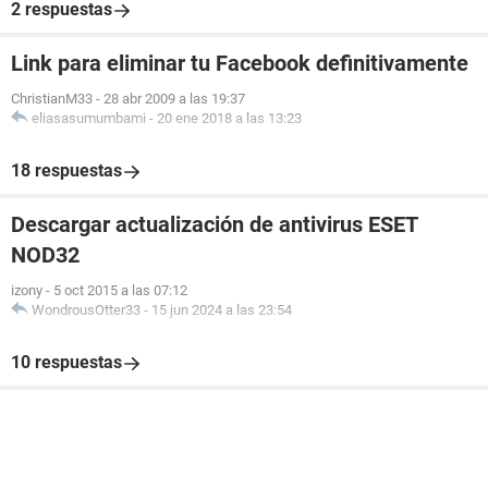
2 respuestas
Link para eliminar tu Facebook definitivamente
ChristianM33
-
28 abr 2009 a las 19:37
eliasasumumbami
-
20 ene 2018 a las 13:23
18 respuestas
Descargar actualización de antivirus ESET
NOD32
izony
-
5 oct 2015 a las 07:12
WondrousOtter33
-
15 jun 2024 a las 23:54
10 respuestas