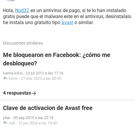
Hola,
Nod32
es un antivirus de pago, si te lo han instalado
gratis puede que el malware este en el antivirus, desinstalalo
he instala uno gratuito tipo
avast
o similar.
Discusiones similares
Me bloquearon en Facebook: ¿cómo me
desbloqueo?
kanna kikio
-
23 jul 2012 a las 17:16
kevin
-
27 mar 2020 a las 00:30
4 respuestas
Clave de activacion de Avast free
pilar
-
30 sep 2019 a las 22:19
nati
-
12 jun 2024 a las 15:43