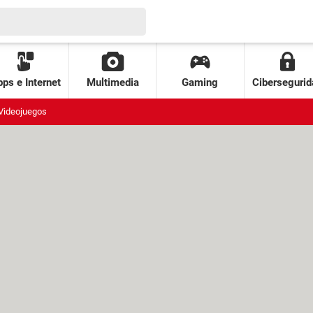
ps e Internet
Multimedia
Gaming
Cibersegurid
Videojuegos