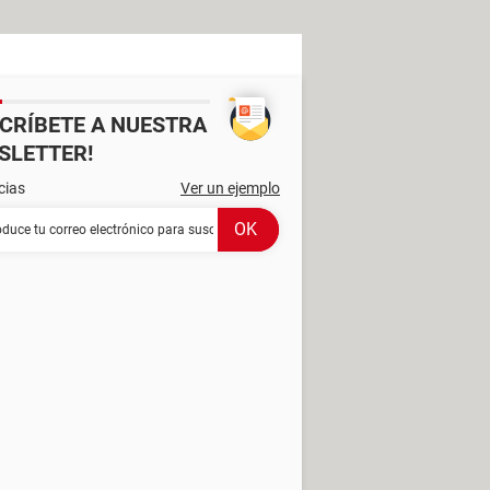
SCRÍBETE A NUESTRA
SLETTER!
cias
Ver un ejemplo