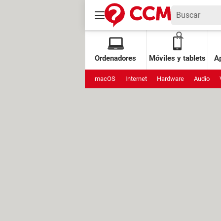
Ordenadores
Móviles y tablets
Ap
macOS
Internet
Hardware
Audio