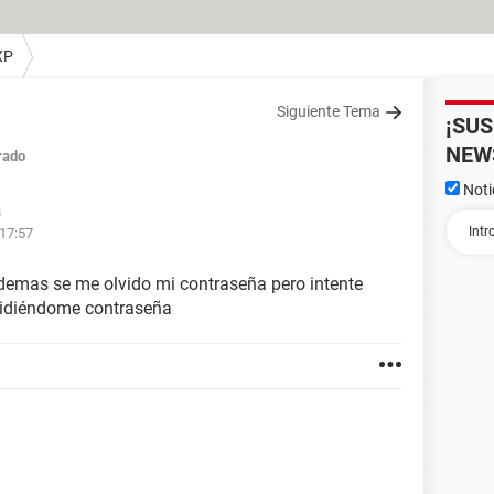
XP
Siguiente Tema
¡SU
NEW
rado
Noti
8
 17:57
 demas se me olvido mi contraseña pero intente
 pidiéndome contraseña