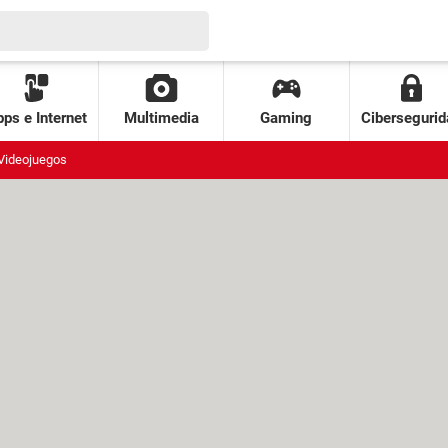
ps e Internet
Multimedia
Gaming
Cibersegurid
Videojuegos