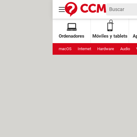
Ordenadores
Móviles y tablets
Ap
macOS
Internet
Hardware
Audio