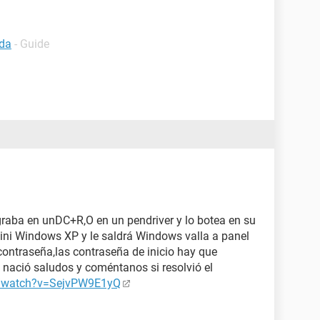
ada
- Guide
 graba en unDC+R,O en un pendriver y lo botea en su
ini Windows XP y le saldrá Windows valla a panel
 contraseña,las contraseña de inicio hay que
 nació saludos y coméntanos si resolvió el
m/watch?v=SejvPW9E1yQ