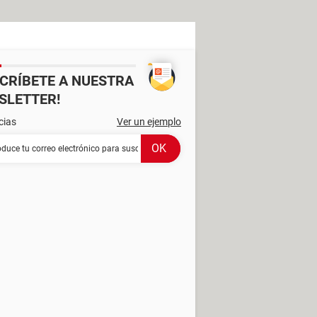
SCRÍBETE A NUESTRA
SLETTER!
cias
Ver un ejemplo