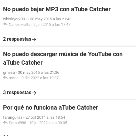
No puedo bajar MP3 con aTube Catcher
whiskycr2001
-
30 may 2015 a las 21:43
Carlos-vialfa
-
2 jun 2015 a las 17:47
2 respuestas
No puedo descargar música de YouTube con
aTube Catcher
gmesa
-
30 may 2015 a las 21:36
maria
-
9 dic 2022 a las 19:37
3 respuestas
Por qué no funciona aTube Catcher
farangullas
-
27 oct 2014 a las 18:54
Samul888
-
19 jul 2022 a las 00:05