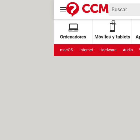
Ordenadores
Móviles y tablets
Ap
macOS
Internet
Hardware
Audio