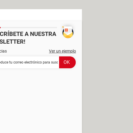
SCRÍBETE A NUESTRA
SLETTER!
cias
Ver un ejemplo