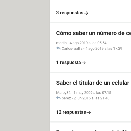
3 respuestas
Cómo saber un número de cel
martin
-
4 ago 2019 a las 05:54
Carlos-vialfa
-
4 ago 2019 a las 17:29
1 respuesta
Saber el titular de un celular
Marpy32
-
1 may 2009 a las 07:15
perez
-
2 jun 2016 a las 21:46
12 respuestas