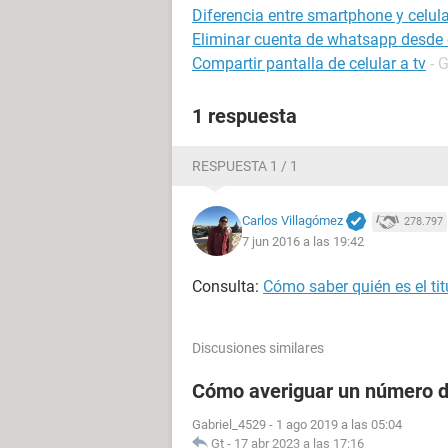
Diferencia entre smartphone y celula
Eliminar cuenta de whatsapp desde o
Compartir pantalla de celular a tv
- 
1 respuesta
RESPUESTA 1 / 1
Carlos Villagómez
278.797
7 jun 2016 a las 19:42
Consulta:
Cómo saber quién es el tit
Discusiones similares
Cómo averiguar un número de
Gabriel_4529
-
1 ago 2019 a las 05:04
Gt
-
17 abr 2023 a las 17:16