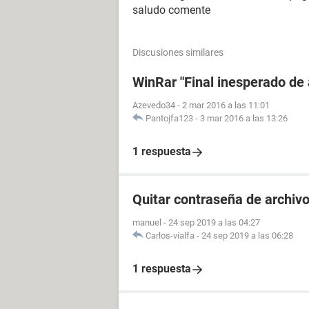
saludo comente
Discusiones similares
WinRar "Final inesperado de 
Azevedo34
-
2 mar 2016 a las 11:01
Pantojfa123
-
3 mar 2016 a las 13:26
1 respuesta
Quitar contraseña de archiv
manuel
-
24 sep 2019 a las 04:27
Carlos-vialfa
-
24 sep 2019 a las 06:28
1 respuesta