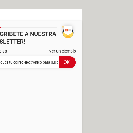
SCRÍBETE A NUESTRA
SLETTER!
cias
Ver un ejemplo