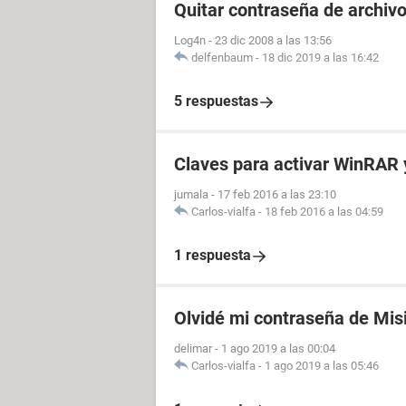
Quitar contraseña de archiv
Log4n
-
23 dic 2008 a las 13:56
delfenbaum
-
18 dic 2019 a las 16:42
5 respuestas
Claves para activar WinRAR 
jumala
-
17 feb 2016 a las 23:10
Carlos-vialfa
-
18 feb 2016 a las 04:59
1 respuesta
Olvidé mi contraseña de Mis
delimar
-
1 ago 2019 a las 00:04
Carlos-vialfa
-
1 ago 2019 a las 05:46