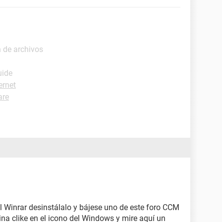
 de archivos
uide
ernet
are
l Winrar desinstálalo y bájese uno de este foro CCM
na clike en el icono del Windows y mire aquí un