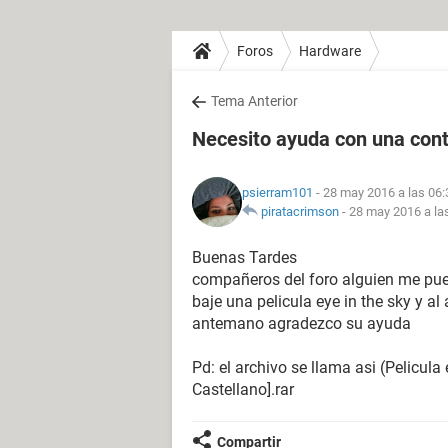
Foros
Hardware
Tema Anterior
Necesito ayuda con una co
psierram101
- 28 may 2016 a las 06:
piratacrimson
-
28 may 2016 a la
Buenas Tardes
compañeros del foro alguien me pu
baje una pelicula eye in the sky y al
antemano agradezco su ayuda
Pd: el archivo se llama asi (Pelicu
Castellano].rar
Compartir