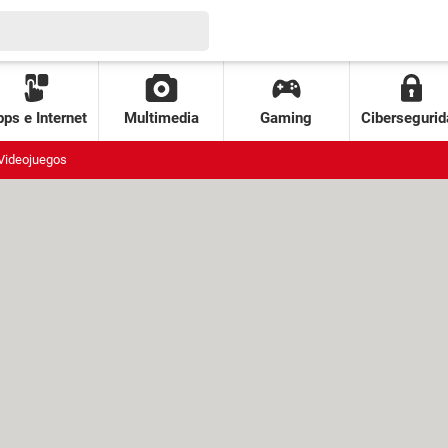
ps e Internet
Multimedia
Gaming
Cibersegurid
Videojuegos