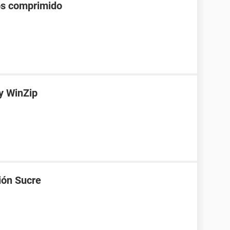
os comprimido
y WinZip
ión Sucre