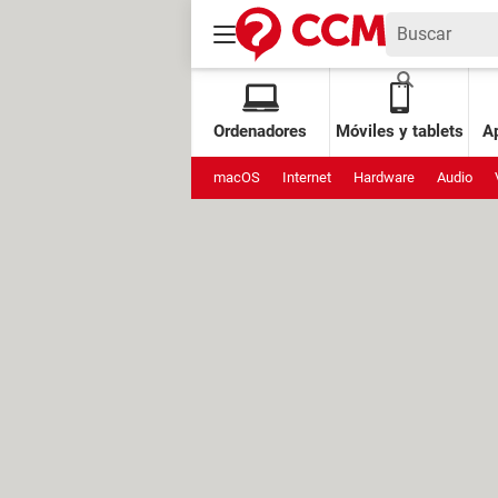
Ordenadores
Móviles y tablets
Ap
macOS
Internet
Hardware
Audio