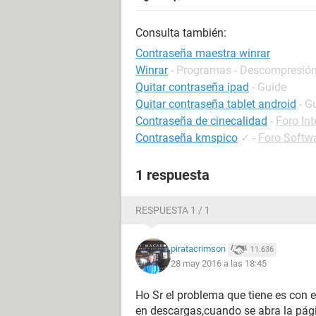
Consulta también:
Contraseña maestra winrar
Winrar
- Programas - Descompresión
Quitar contraseña ipad
- Guide
Quitar contraseña tablet android
- G
Contraseña de cinecalidad
-
Foro Int
Contraseña kmspico
✓
-
Foro Softw
1 respuesta
RESPUESTA 1 / 1
piratacrimson
11.636
28 may 2016 a las 18:45
Ho Sr el problema que tiene es con e
en descargas,cuando se abra la pági