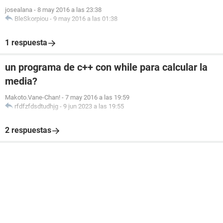
josealana
-
8 may 2016 a las 23:38
BleSkorpiou
-
9 may 2016 a las 01:38
1 respuesta
un programa de c++ con while para calcular la
media?
Makoto.Vane-Chan!
-
7 may 2016 a las 19:59
rfdfzfdsdtudhjg
-
9 jun 2023 a las 19:55
2 respuestas