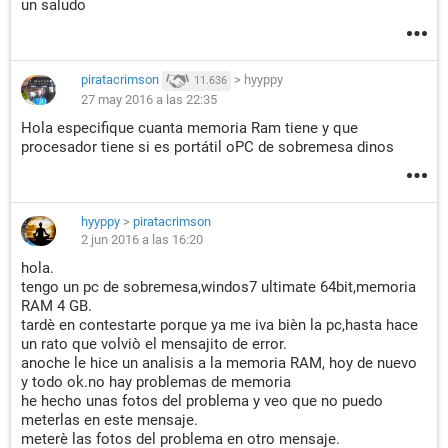
un saludo
piratacrimson
>
hyyppy
11.636
27 may 2016 a las 22:35
Hola especifique cuanta memoria Ram tiene y que
procesador tiene si es portátil oPC de sobremesa dinos
hyyppy
>
piratacrimson
2 jun 2016 a las 16:20
hola.
tengo un pc de sobremesa,windos7 ultimate 64bit,memoria
RAM 4 GB.
tardè en contestarte porque ya me iva bièn la pc,hasta hace
un rato que volviò el mensajito de error.
anoche le hice un analisis a la memoria RAM, hoy de nuevo
y todo ok.no hay problemas de memoria
he hecho unas fotos del problema y veo que no puedo
meterlas en este mensaje.
meterè las fotos del problema en otro mensaje.