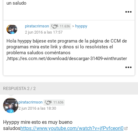
un saludo
piratacrimson
>
hyyppy
11.636
2 jun 2016 a las 17:57
Hola hyyppy bájese este programa de la página de CCM de
programas mira este link y dinos si lo resolvistes el
problema saludos coméntanos
,https://es.ccm.net/download/descargar-31409-winthruster
RESPUESTA 2 / 2
piratacrimson
11.636
2 jun 2016 a las 18:30
Hyyppy mire esto es muy bueno
saludos
https://www.youtube.com/watch?v=jfPvfceori0