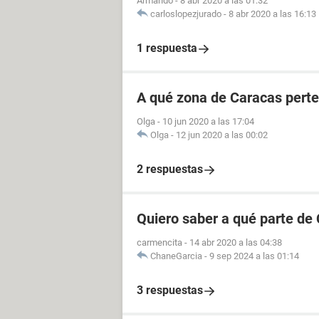
Armando
-
8 abr 2020 a las 01:32
carloslopezjurado
-
8 abr 2020 a las 16:13
1 respuesta
A qué zona de Caracas perte
Olga
-
10 jun 2020 a las 17:04
Olga
-
12 jun 2020 a las 00:02
2 respuestas
Quiero saber a qué parte de
carmencita
-
14 abr 2020 a las 04:38
ChaneGarcia
-
9 sep 2024 a las 01:14
3 respuestas