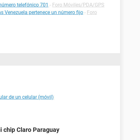
 número telefónico 701
-
Foro Móviles/PDA/GPS
as Venezuela pertenece un número fijo
-
Foro
ular de un celular (móvil)
i chip Claro Paraguay