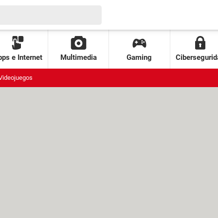
ps e Internet
Multimedia
Gaming
Cibersegurid
Videojuegos