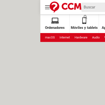
Ordenadores
Móviles y tablets
Ap
macOS
Internet
Hardware
Audio