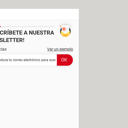
SCRÍBETE A NUESTRA
SLETTER!
cias
Ver un ejemplo