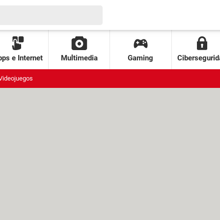
ps e Internet
Multimedia
Gaming
Cibersegurid
Videojuegos