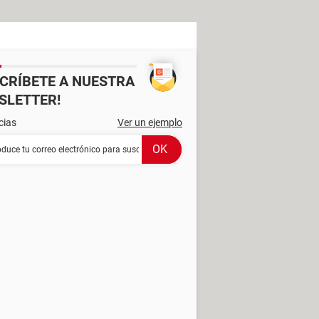
SCRÍBETE A NUESTRA
SLETTER!
cias
Ver un ejemplo