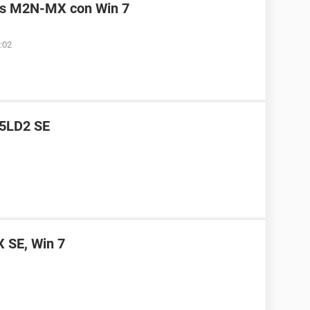
us M2N-MX con Win 7
:02
P5LD2 SE
 SE, Win 7