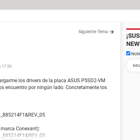
Siguiente Tema
¡SU
NEW
Noti
s 17:26
argarme los drivers de la placa ASUS P5SD2-VM
os encuentro por ningún lado. Concretamente los
_885214F1&REV_05
e marca Conexant):
_885214F1&REV_05