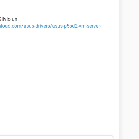
Silvio un
load.com/asus-drivers/asus-p5sd2-vm-server-