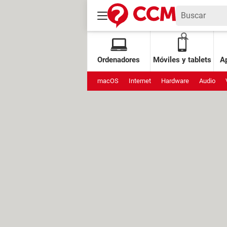
Ordenadores
Móviles y tablets
Ap
macOS
Internet
Hardware
Audio