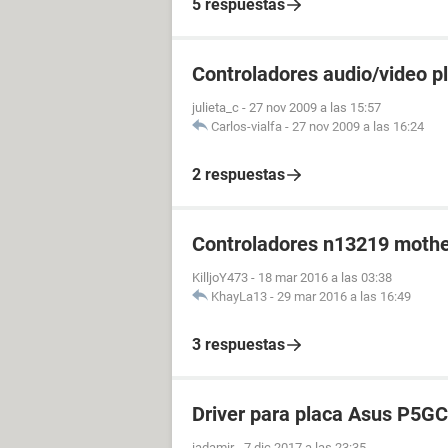
5 respuestas
Controladores audio/video 
julieta_c
-
27 nov 2009 a las 15:57
Carlos-vialfa
-
27 nov 2009 a las 16:24
2 respuestas
Controladores n13219 moth
KilljoY473
-
18 mar 2016 a las 03:38
KhayLa13
-
29 mar 2016 a las 16:49
3 respuestas
Driver para placa Asus P5
iadamir
-
7 dic 2017 a las 23:35