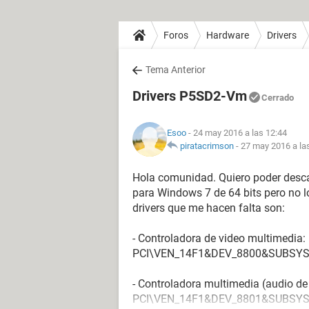
Foros
Hardware
Drivers
Tema Anterior
Drivers P5SD2-Vm
Cerrado
Esoo
- 24 may 2016 a las 12:44
piratacrimson
-
27 may 2016 a la
Hola comunidad. Quiero poder desc
para Windows 7 de 64 bits pero no l
drivers que me hacen falta son:
- Controladora de video multimedia:
PCI\VEN_14F1&DEV_8800&SUBSYS
- Controladora multimedia (audio d
PCI\VEN_14F1&DEV_8801&SUBSYS