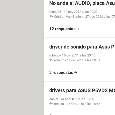
No anda el AUDIO, placa As
Manu96
-
24 nov 2012 a las 00:22
Cristian Van Basten
-
27 ago 2013 a las 07
12 respuestas
driver de sonido para Asus 
roberto
-
10 dic 2011 a las 23:46
roberto
-
11 dic 2011 a las 18:31
3 respuestas
drivers para ASUS P5VD2 MX
daniel
-
14 abr 2011 a las 18:25
melisa
-
25 nov 2016 a las 20:55