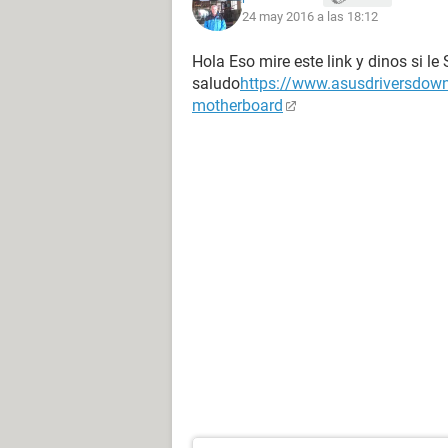
24 may 2016 a las 18:12
Hola Eso mire este link y dinos si le 
saludo
https://www.asusdriversdown
motherboard