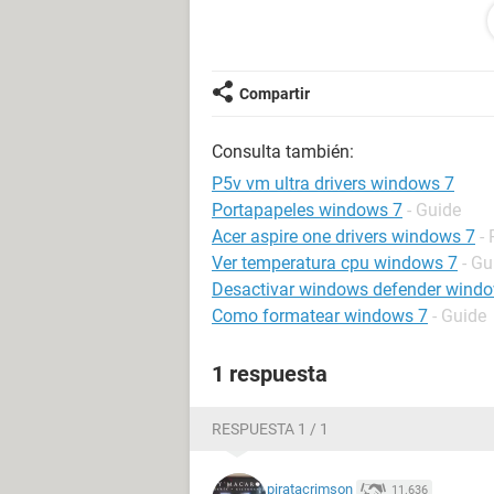
- Controladora multimedia:
PCI\VEN_14F1&DEV_8802&SUBSYS
Compartir
- Dispositivo desconocido:
00000040
Consulta también:
CONFIGFLAG_FAILEDINSTALL
P5v vm ultra drivers windows 7
¿Si alguien los tiene me los podría
Portapapeles windows 7
- Guide
comunidad. Un saludo.
Acer aspire one drivers windows 7
-
Ver temperatura cpu windows 7
- Gu
Desactivar windows defender wind
Como formatear windows 7
- Guide
1 respuesta
RESPUESTA 1 / 1
piratacrimson
11.636