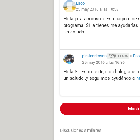
Esoo
25 may 2016 a las 10:58
Hola piratacrimson. Esa página me sir
programa. Si la tienes me ayudarías
Un saludo
piratacrimson
>
Eso
11.636
25 may 2016 a las 16:36
Hola Sr. Esoo le dejó un link grábel
un saludo ,y seguimos ayudándole
h
Mostr
Discusiones similares