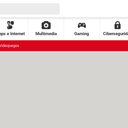
ps e Internet
Multimedia
Gaming
Cibersegurid
Videojuegos