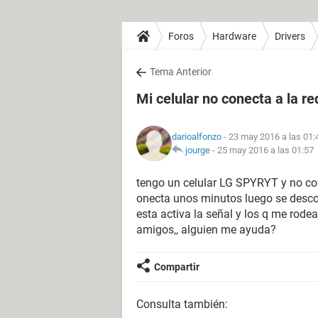
Foros
Hardware
Drivers
Tema Anterior
Mi celular no conecta a la re
darioalfonzo
- 23 may 2016 a las 01:
jourge
-
25 may 2016 a las 01:57
tengo un celular LG SPYRYT y no cone
onecta unos minutos luego se descon
esta activa la señal y los q me rode
amigos,, alguien me ayuda?
Compartir
Consulta también: