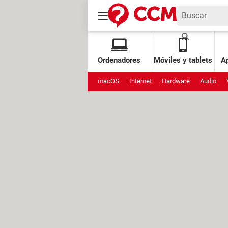
Ordenadores
Móviles y tablets
Ap
macOS
Internet
Hardware
Audio