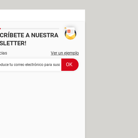
SCRÍBETE A NUESTRA
SLETTER!
cias
Ver un ejemplo