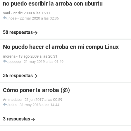
no puedo escribir la arroba con ubuntu
saul
-
22 dic 2009 a las 16:11
nose
-
22 mar 2020 a las 02:36
58 respuestas
No puedo hacer el arroba en mi compu Linux
morena
-
13 ago 2009 a las 20:31
pppppp
-
21 may 2019 a las 01:49
36 respuestas
Cómo poner la arroba (@)
Aminadaba
-
21 jun 2017 a las 00:59
kaka
-
31 may 2018 a las 14:44
3 respuestas