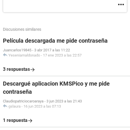
Discusiones similares
Película descargada me pide contraseña
Juancarlos19845
-
3 abr 2017 a las 11:22
Yeseniamaldonado
-
17 ene 2023 a las 22:57
3 respuestas
Descargué aplicacion KMSPico y me pide
contraseña
Claudiopatriciocaroaraya
-
3 jun 2023 a las 21:43
gslaura
-
16 jun 2023 a las 07:13
1 respuesta