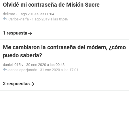
Olvidé mi contraseña de Misión Sucre
delimar
-
1 ago 2019 a las 00:04
Carlos-vialfa
-
1 ago 2019 a las 05:46
1 respuesta
Me cambiaron la contraseña del módem, ¿cómo
puedo saberla?
daniel_015rv
-
30 ene 2020 a las 00:48
carloslopezjurado
-
31 ene 2020 a las 17:01
3 respuestas