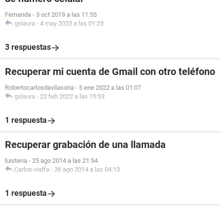
Fernanda
-
3 oct 2019 a las 11:55
gslaura
-
4 may 2023 a las 01:23
3 respuestas
Recuperar mi cuenta de Gmail con otro teléfono
Robertocarlosdavilasoria
-
5 ene 2022 a las 01:07
gslaura
-
22 feb 2022 a las 15:53
1 respuesta
Recuperar grabación de una llamada
luistena
-
25 ago 2014 a las 21:54
Carlos-vialfa
-
26 ago 2014 a las 04:13
1 respuesta