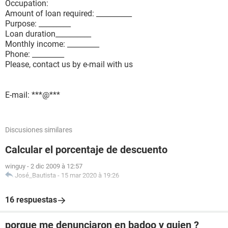
Occupation:
Amount of loan required: __________
Purpose: _________
Loan duration__________
Monthly income: _________
Phone: _________
Please, contact us by e-mail with us
E-mail: ***@***
Discusiones similares
Calcular el porcentaje de descuento
winguy
-
2 dic 2009 à 12:57
José_Bautista
-
15 mar 2020 à 19:26
16 respuestas
porque me denunciaron en badoo y quien ?