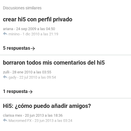
Discusiones similares
crear hi5 con perfil privado
ariana
-
24 sep 2009 a las 04:50
minino
-
1 dic 2010 a las 21:19
5 respuestas
borraron todos mis comentarios del hi5
zulli
-
28 ene 2010 a las 03:55
gady
-
22 jul 2010 a las 09:54
1 respuesta
Hi5: ¿cómo puedo añadir amigos?
clarisa mex
-
20 jun 2013 a las 18:36
Macromed FX
-
23 jun 2013 a las 03:24