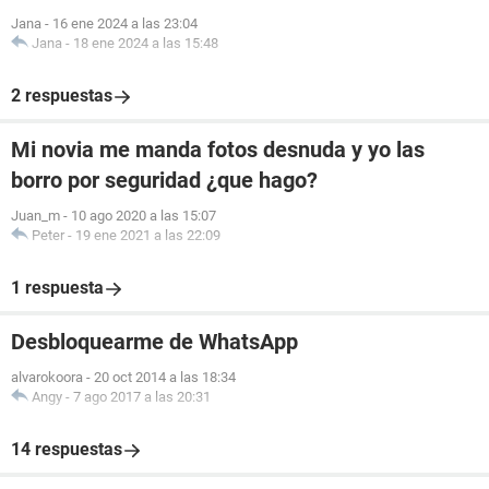
Jana
-
16 ene 2024 a las 23:04
Jana
-
18 ene 2024 a las 15:48
2 respuestas
Mi novia me manda fotos desnuda y yo las
borro por seguridad ¿que hago?
Juan_m
-
10 ago 2020 a las 15:07
Peter
-
19 ene 2021 a las 22:09
1 respuesta
Desbloquearme de WhatsApp
alvarokoora
-
20 oct 2014 a las 18:34
Angy
-
7 ago 2017 a las 20:31
14 respuestas