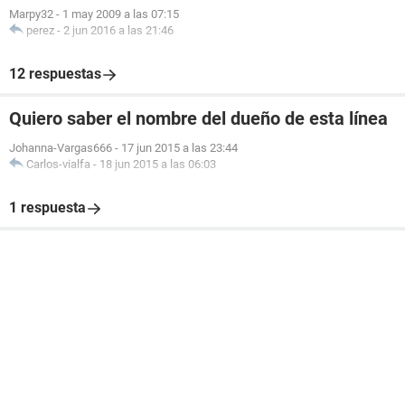
Marpy32
-
1 may 2009 a las 07:15
perez
-
2 jun 2016 a las 21:46
12 respuestas
Quiero saber el nombre del dueño de esta línea
Johanna-Vargas666
-
17 jun 2015 a las 23:44
Carlos-vialfa
-
18 jun 2015 a las 06:03
1 respuesta