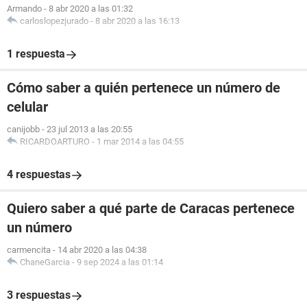
Armando
-
8 abr 2020 a las 01:32
carloslopezjurado
-
8 abr 2020 a las 16:13
1 respuesta
Cómo saber a quién pertenece un número de
celular
canijobb
-
23 jul 2013 a las 20:55
RICARDOARTURO
-
1 mar 2014 a las 04:55
4 respuestas
Quiero saber a qué parte de Caracas pertenece
un número
carmencita
-
14 abr 2020 a las 04:38
ChaneGarcia
-
9 sep 2024 a las 01:14
3 respuestas