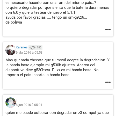
es nesesario hacerlo con una rom del mismo pais..?
lo quiero degradar por que siento que la bateria dura menos
con 6.0 y quiero testear denuevo el 5.1.1
ayuda por favor gracias .... tengo un sm-g920i...
de bolivia
Kalanes
183
9 abr 2016 à 05:53
Mas qur nada xhecate que tu movil acepte la degradacion. Y
la banda base ejemplo mi g530h ajustes. Acerca del
dispositivo dice g530hxxu. El xx es mi banda base. No
importa el pais inporta la banda base
jj
8 jun 2016 à 05:01
quien me puede colborar con degradar un z3 compct ya que