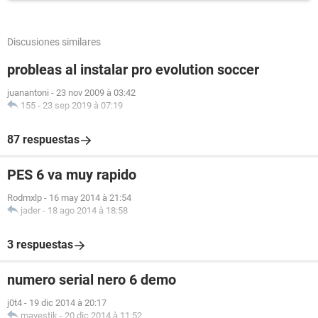
Discusiones similares
probleas al instalar pro evolution soccer
juanantoni
-
23 nov 2009 à 03:42
155
-
23 sep 2019 à 07:19
87 respuestas
PES 6 va muy rapido
Rodmxlp
-
16 may 2014 à 21:54
jader
-
18 ago 2014 à 18:58
3 respuestas
numero serial nero 6 demo
j0t4
-
19 dic 2014 à 20:17
mayestik
-
20 dic 2014 à 11:52