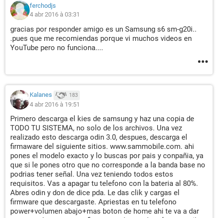
ferchodjs
4 abr 2016 à 03:31
gracias por responder amigo es un Samsung s6 sm-g20i..
.pues que me recomiendas porque vi muchos videos en
YouTube pero no funciona....
Kalanes
183
4 abr 2016 à 19:51
Primero descarga el kies de samsung y haz una copia de
TODO TU SISTEMA, no solo de los archivos. Una vez
realizado esto descarga odin 3.0, despues, descarga el
firmaware del siguiente sitios. www.sammobile.com. ahi
pones el modelo exacto y lo buscas por pais y conpañia, ya
que si le pones otro que no corresponde a la banda base no
podrias tener señal. Una vez teniendo todos estos
requisitos. Vas a apagar tu telefono con la bateria al 80%.
Abres odin y don de dice pda. Le das clik y cargas el
firmware que descargaste. Apriestas en tu telefono
power+volumen abajo+mas boton de home ahi te va a dar