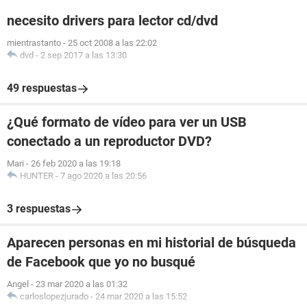
necesito drivers para lector cd/dvd
mientrastanto
-
25 oct 2008 a las 22:02
dvd
-
2 sep 2017 a las 13:30
49 respuestas
¿Qué formato de vídeo para ver un USB
conectado a un reproductor DVD?
Mari
-
26 feb 2020 a las 19:18
HUNTER
-
7 ago 2020 a las 20:56
3 respuestas
Aparecen personas en mi historial de búsqueda
de Facebook que yo no busqué
Angel
-
23 mar 2020 a las 01:32
carloslopezjurado
-
24 mar 2020 a las 15:52