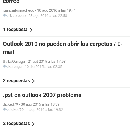
correo
juancarlospacheco
-
10 ago 2016 a las 19:41
liizzorozco
-
23 ago 2016 a las 22:58
1 respuesta
Outlook 2010 no pueden abrir las carpetas / E-
mail
SalbaQuiroga
-
21 oct 2015 a las 17:53
karengc
-
10 dic 2015 a las 02:35
2 respuestas
.pst en outlook 2007 problema
dicked79
-
30 ago 2016 a las 18:39
dicked79
-
4 sep 2016 a las 19:32
2 respuestas