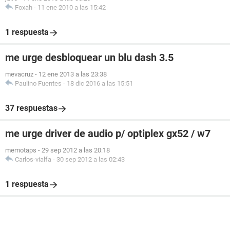
Foxah
-
11 ene 2010 a las 15:42
1 respuesta
me urge desbloquear un blu dash 3.5
mevacruz
-
12 ene 2013 a las 23:38
Paulino Fuentes
-
18 dic 2016 a las 15:51
37 respuestas
me urge driver de audio p/ optiplex gx52 / w7
memotaps
-
29 sep 2012 a las 20:18
Carlos-vialfa
-
30 sep 2012 a las 02:43
1 respuesta