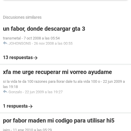
Discusiones similares
un fabor, donde descargar gta 3
transmetal
-
7 oct 2008 a las 05:54
JOHONSONS
-
26 nov 2008 a las 00:55
13 respuestas
xfa me urge recuperar mi vorreo ayudame
si la vida te da 100 razones para llorar dale tu ala vida 100 o
-
22 jun 2009 a
las 19:18
Gonzalo
-
22 jun 2009 a las 19:27
1 respuesta
por fabor maden mi codigo para utilisar hi5
jairo
-
11 ene 2010 a las 05:29