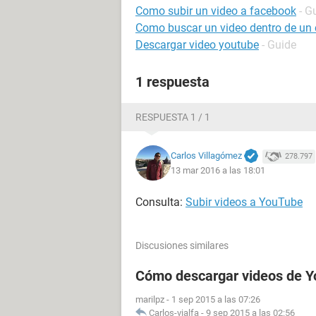
Como subir un video a facebook
- G
Como buscar un video dentro de un 
Descargar video youtube
- Guide
1 respuesta
RESPUESTA 1 / 1
Carlos Villagómez
278.797
13 mar 2016 a las 18:01
Consulta:
Subir videos a YouTube
Discusiones similares
Cómo descargar videos de Y
marilpz
-
1 sep 2015 a las 07:26
Carlos-vialfa
-
9 sep 2015 a las 02:56