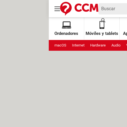
Ordenadores
Móviles y tablets
Ap
macOS
Internet
Hardware
Audio