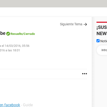
Siguiente Tema
¡SU
ube
NEW
Resuelto
/Cerrado
Noti
a el 14/03/2016, 05:56
016 a las 18:01
 en facebook
- Guide