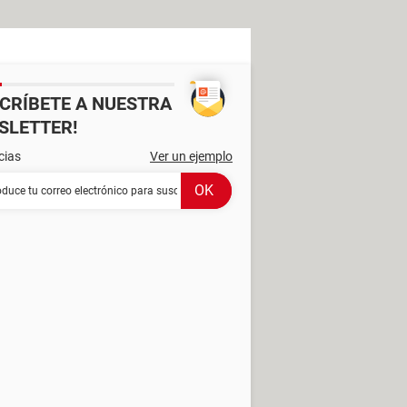
SCRÍBETE A NUESTRA
SLETTER!
cias
Ver un ejemplo