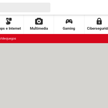
ps e Internet
Multimedia
Gaming
Cibersegurid
Videojuegos