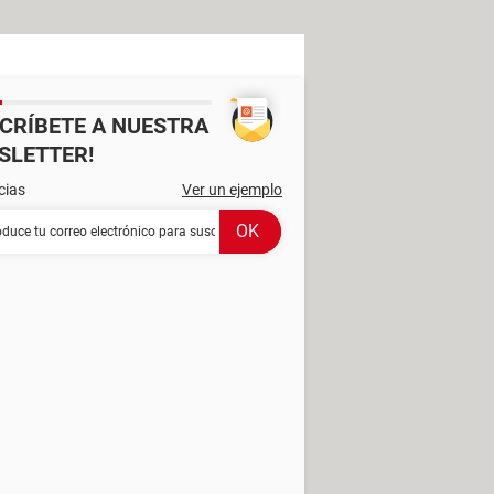
SCRÍBETE A NUESTRA
SLETTER!
cias
Ver un ejemplo