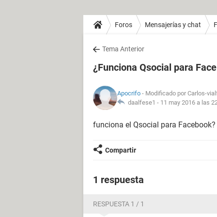
Foros
Mensajerías y chat
Tema Anterior
¿Funciona Qsocial para Fac
Apocrifo
- Modificado por Carlos-vial
daalfese1 -
11 may 2016 a las 2
funciona el Qsocial para Facebook?
Compartir
1 respuesta
RESPUESTA 1 / 1