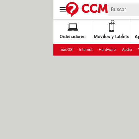
Ordenadores
Móviles y tablets
Ap
macOS
Internet
Hardware
Audio