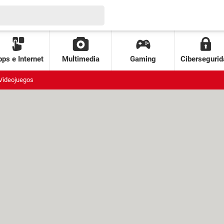
ps e Internet
Multimedia
Gaming
Cibersegurid
Videojuegos