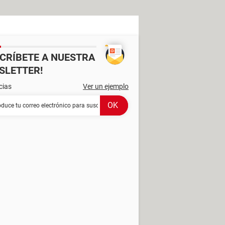
SCRÍBETE A NUESTRA
SLETTER!
cias
Ver un ejemplo