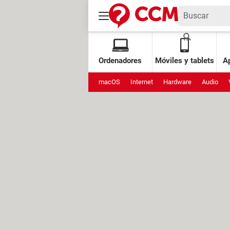
Ordenadores
Móviles y tablets
Ap
macOS
Internet
Hardware
Audio