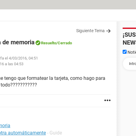
Siguiente Tema
¡SU
ta de memoria
NEW
Resuelto
/Cerrado
Noti
lfa el 4/03/2016, 04:51
16 a las 04:53
e tengo que formatear la tarjeta, como hago para
s todo???????????
moria
 otra automáticamente
- Guide