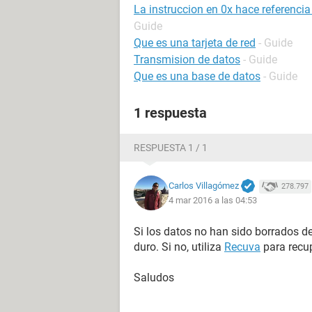
La instruccion en 0x hace referenci
Guide
Que es una tarjeta de red
- Guide
Transmision de datos
- Guide
Que es una base de datos
- Guide
1 respuesta
RESPUESTA 1 / 1
Carlos Villagómez
278.797
4 mar 2016 a las 04:53
Si los datos no han sido borrados de
duro. Si no, utiliza
Recuva
para recup
Saludos