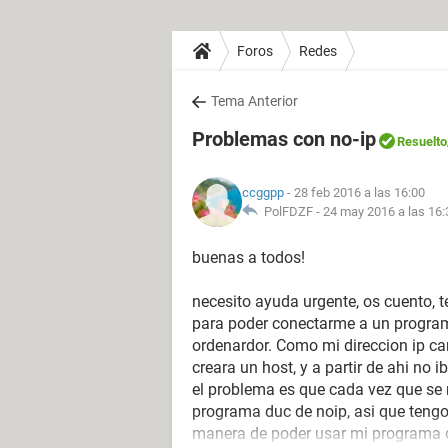
Foros
Redes
Tema Anterior
Problemas con no-ip
Resuelto
ccggpp
- 28 feb 2016 a las 16:00
PolFDZF -
24 may 2016 a las 16:
buenas a todos!
necesito ayuda urgente, os cuento, t
para poder conectarme a un programa
ordenardor. Como mi direccion ip ca
creara un host, y a partir de ahi no i
el problema es que cada vez que se re
programa duc de noip, asi que tengo 
manera de poder usar mi programa de