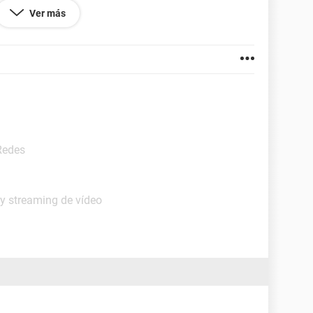
Ver más
 mal, no se si es que pongo la direccion ip
 por hacer.
Redes
 y streaming de vídeo