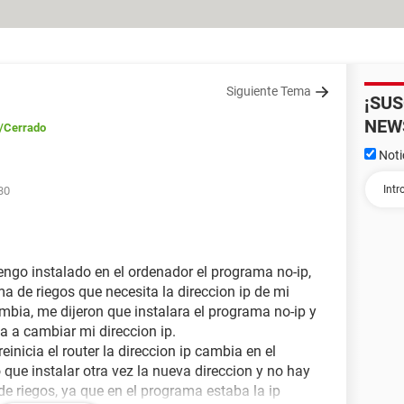
Siguiente Tema
¡SU
NEW
/Cerrado
Noti
30
engo instalado en el ordenador el programa no-ip,
 de riegos que necesita la direccion ip de mi
mbia, me dijeron que instalara el programa no-ip y
ba a cambiar mi direccion ip.
inicia el router la direccion ip cambia en el
que instalar otra vez la nueva direccion y no hay
 riegos, ya que en el programa estaba la ip