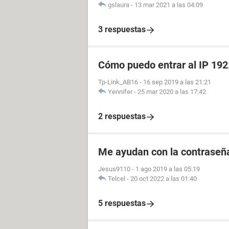
gslaura
-
13 mar 2021 a las 04:09
3 respuestas
Cómo puedo entrar al IP 192
Tp-Link_AB16
-
16 sep 2019 a las 21:21
Yennifer
-
25 mar 2020 a las 17:42
2 respuestas
Me ayudan con la contraseña
Jesus9110
-
1 ago 2019 a las 05:19
Telcel
-
20 oct 2022 a las 01:40
5 respuestas