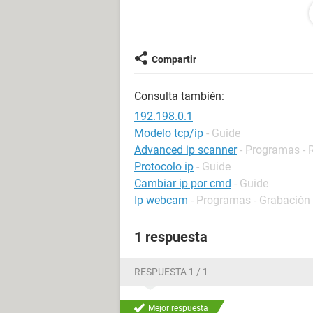
antigua.
me gustaria saber que es lo que hago
incorrecta o que me falta algun paso
Compartir
me podeis ayudar????
Consulta también:
192.198.0.1
Modelo tcp/ip
- Guide
Advanced ip scanner
- Programas - 
Protocolo ip
- Guide
Cambiar ip por cmd
- Guide
Ip webcam
- Programas - Grabación
1 respuesta
RESPUESTA 1 / 1
Mejor respuesta