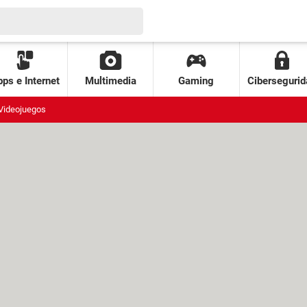
ps e Internet
Multimedia
Gaming
Cibersegurid
Videojuegos