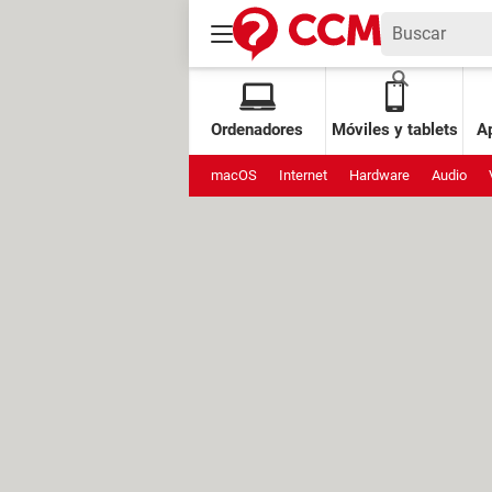
Ordenadores
Móviles y tablets
Ap
macOS
Internet
Hardware
Audio