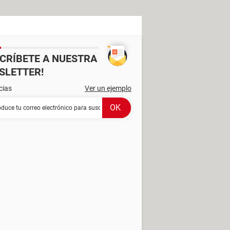
SCRÍBETE A NUESTRA
SLETTER!
cias
Ver un ejemplo