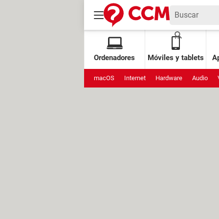
Ordenadores
Móviles y tablets
Ap
macOS
Internet
Hardware
Audio