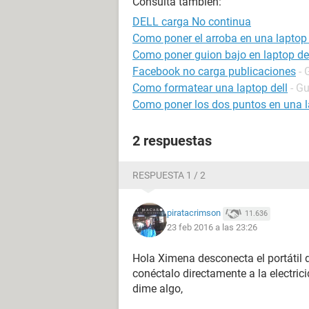
Consulta también:
DELL carga No continua
Como poner el arroba en una laptop 
Como poner guion bajo en laptop de
Facebook no carga publicaciones
- 
Como formatear una laptop dell
- G
Como poner los dos puntos en una l
2 respuestas
RESPUESTA 1 / 2
piratacrimson
11.636
23 feb 2016 a las 23:26
Hola Ximena desconecta el portátil de
conéctalo directamente a la electrici
dime algo,