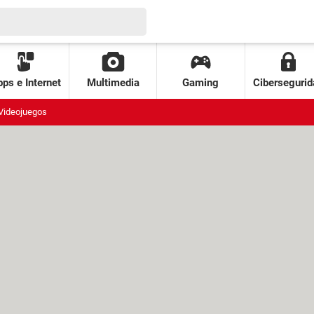
ps e Internet
Multimedia
Gaming
Cibersegurid
Videojuegos