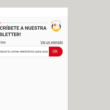
SCRÍBETE A NUESTRA
SLETTER!
cias
Ver un ejemplo