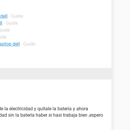
dell
- Guide
ll
- Guide
Guide
uide
aptop dell
- Guide
 la electricidad y quítale la batería y ahora
dad sin la batería haber si hasi trabaja bien ,espero