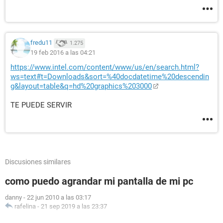
fredu11
1.275
19 feb 2016 a las 04:21
https://www.intel.com/content/www/us/en/search.html?
ws=text#t=Downloads&sort=%40docdatetime%20descendin
g&layout=table&q=hd%20graphics%203000
TE PUEDE SERVIR
Discusiones similares
como puedo agrandar mi pantalla de mi pc
danny
-
22 jun 2010 a las 03:17
rafelina
-
21 sep 2019 a las 23:37