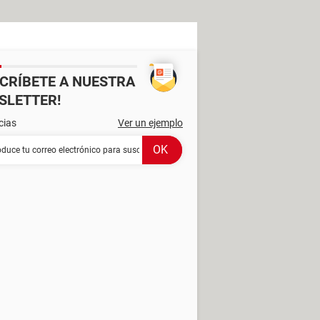
SCRÍBETE A NUESTRA
SLETTER!
cias
Ver un ejemplo