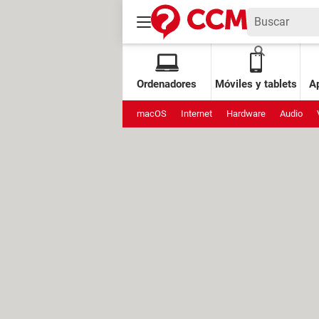
Ordenadores
Móviles y tablets
Ap
macOS
Internet
Hardware
Audio