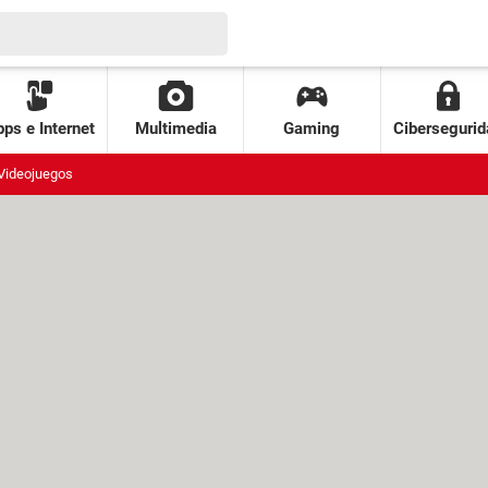
ps e Internet
Multimedia
Gaming
Cibersegurid
Videojuegos