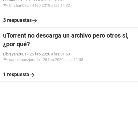
Cristian092
-
4 feb 2018 a las 14:32
3 respuestas
uTorrent no descarga un archivo pero otros sí,
¿por qué?
Elbrayan2001
-
26 feb 2020 a las 01:50
carloslopezjurado
-
26 feb 2020 a las 11:38
1 respuesta