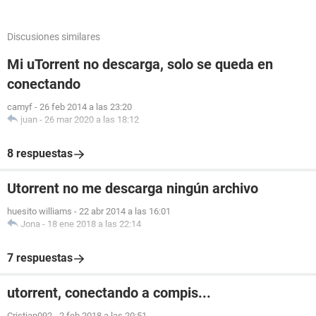
Discusiones similares
Mi uTorrent no descarga, solo se queda en
conectando
camyf
-
26 feb 2014 a las 23:20
juan
-
26 mar 2020 a las 18:12
8 respuestas
Utorrent no me descarga ningún archivo
huesito williams
-
22 abr 2014 a las 16:01
Jona
-
18 ene 2018 a las 22:14
7 respuestas
utorrent, conectando a compis...
Cristian092
-
2 feb 2018 a las 20:51