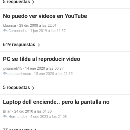
5 respuestas
No puedo ver videos en YouTube
klaumar
-
28 dic 2008 a las 22:01
Carmenchu
-
1 jun 2019 a las 11:37
619 respuestas
PC se tilda al reproducir video
johanseb15
-
14 ene 2020 a las 00:37
piratacrimson
-
15 ene 2020 a las 21:15
5 respuestas
Laptop dell enciende.. pero la pantalla no
Brian
-
24 dic 2010 a las 01:30
Herrnandez
-
4 ene 2023 a las 21:08