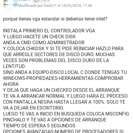
Espero su pronta ayuda, estoy muy frustrado.
Modificado por fredu11 el 14/02/2016, 17:46
Editado: agrego algo más, y es que el driver de vídeo que
porque tienes vga estandar si deberias tener intel?
descargué, son para sistemas de 64 o 86 bits, y el mío es de
32. Hay algún problema?
INSTALA PRIMERO EL CONTROLADOR VGA
Y LUEGO HACETE UN CHECK DISK
ANDA A CMD COMO ADMINISTRADOR
Y COLOCA CHKDSK Y SI TE PIDE REINICIAR HAZLO PARA
QUE ARREGLE SECTORES DE DISCO DURO. MUCHAS
VECES SON PROBLEMAS DEL DISCO DURO DE LA
LENTITUD.
SINO ANDA A EQUIPO-DISCO LOCAL C DONDE TENGAS TU
WINDOWS-PROPIEDADES-HERRAMIENTAS-COMPROBAR
AHORA
Y DEJA QUE HAGA UN CHECKEO DESDE EL ARRANQUE
TE VA A ARRANCAR NORMAL Y LUEGO HARA EL PROCESO
CON PANTALLA NEGRA HASTA LLEGAR A 100%. SOLO TE
VA A DEJAR EN ESCRITORIO.
LUEGO TE VAS A INICIO EN BUSQUEDA COLOCA MSCONFIG
PINCHALO Y TE VAS A OPCIONES DE ARRANQUE
TIEMPO DE ESPERA 5 SEGUNDOS
OPCIONES AVANZADAS-NUMERO DE PROCESADORES SI