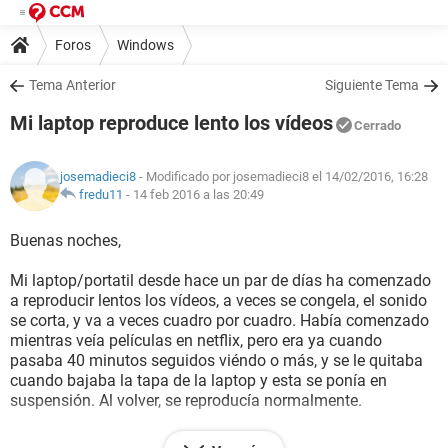
Foros
Windows
Tema Anterior
Siguiente Tema
Mi laptop reproduce lento los vídeos
Cerrado
josemadieci8
- Modificado por josemadieci8 el 14/02/2016, 16:28
fredu11
-
14 feb 2016 a las 20:49
Buenas noches,
Mi laptop/portatil desde hace un par de días ha comenzado
a reproducir lentos los vídeos, a veces se congela, el sonido
se corta, y va a veces cuadro por cuadro. Había comenzado
mientras veía películas en netflix, pero era ya cuando
pasaba 40 minutos seguidos viéndo o más, y se le quitaba
cuando bajaba la tapa de la laptop y esta se ponía en
suspensión. Al volver, se reproducía normalmente.
Pero desde hace unos días, el problema ha empeorado.