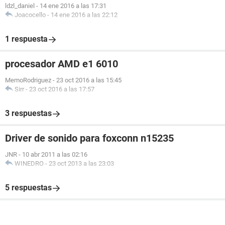
ldzl_daniel
-
14 ene 2016 a las 17:31
Joacocello
-
14 ene 2016 a las 22:12
1 respuesta
procesador AMD e1 6010
MemoRodriguez
-
23 oct 2016 a las 15:45
Sirr
-
23 oct 2016 a las 17:57
3 respuestas
Driver de sonido para foxconn n15235
JNR
-
10 abr 2011 a las 02:16
WINEDRO
-
23 oct 2013 a las 23:03
5 respuestas