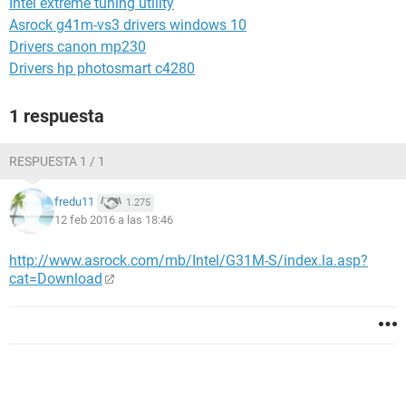
Intel extreme tuning utility
Asrock g41m-vs3 drivers windows 10
Drivers canon mp230
Drivers hp photosmart c4280
1 respuesta
RESPUESTA 1 / 1
fredu11
1.275
12 feb 2016 a las 18:46
http://www.asrock.com/mb/Intel/G31M-S/index.la.asp?
cat=Download