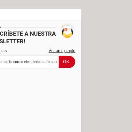
SCRÍBETE A NUESTRA
SLETTER!
cias
Ver un ejemplo