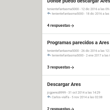
Dónde puedo descargar Ares
tenientefantasma5000
-
12 dic 2016 a las 09
tenientefantasma5000
-
18 dic 2016 a las
4 respuestas
Programas parecidos a Ares
tenientefantasma5000
-
26 dic 2016 a las 12
tenientefantasma5000
-
2 ene 2017 a las 
3 respuestas
Descargar Ares
jcgperez8999
-
31 oct 2014 a las 14:29
Carlos-vialfa
-
5 nov 2014 a las 02:08
2 respuestas