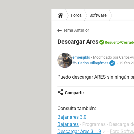
Foros
Software
Tema Anterior
Descargar Ares
Resuelto
/Cerrad
ermerijildo
- Modificado por Carlos-vi
Carlos Villagómez
-
12 feb 2
Puedo descargar ARES sin ningún 
Compartir
Consulta también:
Bajar ares 3.0
Bajar ares
- Programas - Descarga de
Descargar Ares 3.1.9
✓
-
Foro Softw