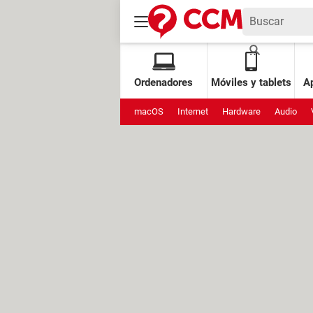
Ordenadores
Móviles y tablets
Ap
macOS
Internet
Hardware
Audio