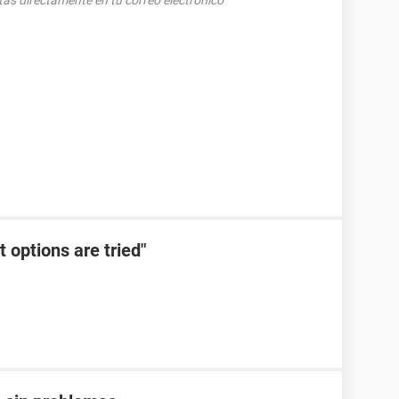
tas directamente en tu correo electrónico
options are tried"