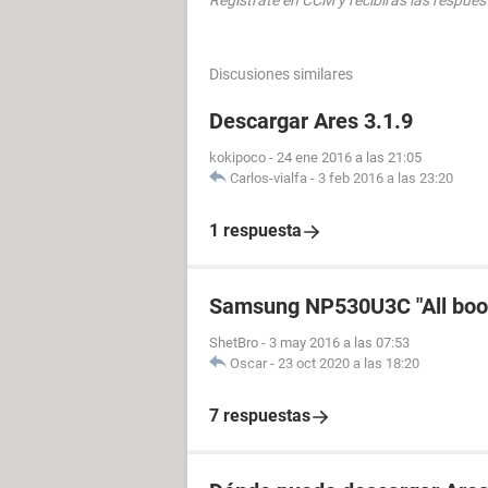
Regístrate en CCM y recibirás las respues
Discusiones similares
Descargar Ares 3.1.9
kokipoco
-
24 ene 2016 a las 21:05
Carlos-vialfa
-
3 feb 2016 a las 23:20
1 respuesta
Samsung NP530U3C "All boot 
ShetBro
-
3 may 2016 a las 07:53
Oscar
-
23 oct 2020 a las 18:20
7 respuestas