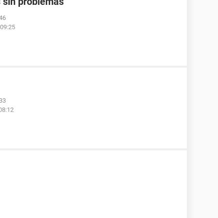
 sin problemas
:46
 09:25
:33
08:12