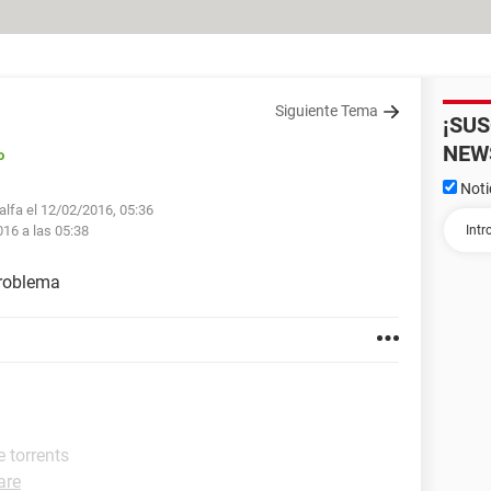
Siguiente Tema
¡SU
NEW
o
Noti
alfa el 12/02/2016, 05:36
016 a las 05:38
problema
 torrents
are