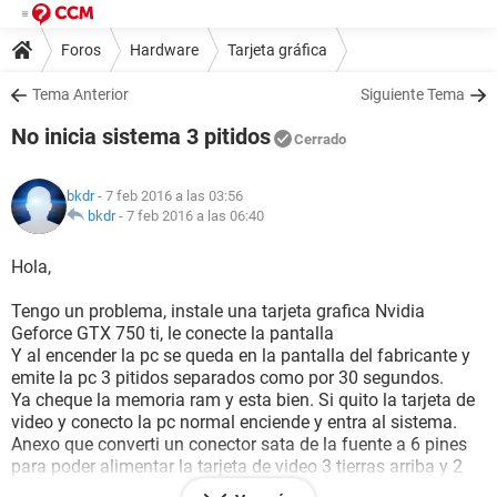
Foros
Hardware
Tarjeta gráfica
Tema Anterior
Siguiente Tema
No inicia sistema 3 pitidos
Cerrado
bkdr
- 7 feb 2016 a las 03:56
bkdr
-
7 feb 2016 a las 06:40
Hola,
Tengo un problema, instale una tarjeta grafica Nvidia
Geforce GTX 750 ti, le conecte la pantalla
Y al encender la pc se queda en la pantalla del fabricante y
emite la pc 3 pitidos separados como por 30 segundos.
Ya cheque la memoria ram y esta bien. Si quito la tarjeta de
video y conecto la pc normal enciende y entra al sistema.
Anexo que converti un conector sata de la fuente a 6 pines
para poder alimentar la tarjeta de video 3 tierras arriba y 2
pines de corriente abajo laterales