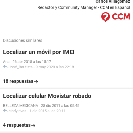
Carlos Villagómez
Redactor y Community Manager - CCM en Español
Discusiones similares
Localizar un móvil por IMEI
Ana
-
26 abr 2018 a las 15:17
José_Bautista
-
9 may 2020 a las 22:18
18 respuestas
Localizar celular Movistar robado
BELLEZA MEXICANA
-
28 dic 2011 a las 05:45
cindy rivas
-
1 dic 2015 a las 20:11
4 respuestas