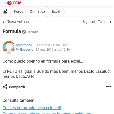
Foros
Ofimática
Excel
Tema Anterior
Siguiente Tema
Formula
Cerrado
Xpectroazvl
- 31 ene 2016 a las 01:28
tipscesic
-
31 ene 2016 a las 16:56
Como puedo poenrlo en formula para excel...
El NETO es igual a Sueldo más Bonif. menos Dscto Essalud.
menos DsctoAFP.
Compartir
Consulta también:
Cual es la formula de la celda c8
Como dar espacio en excel en la misma celda mac