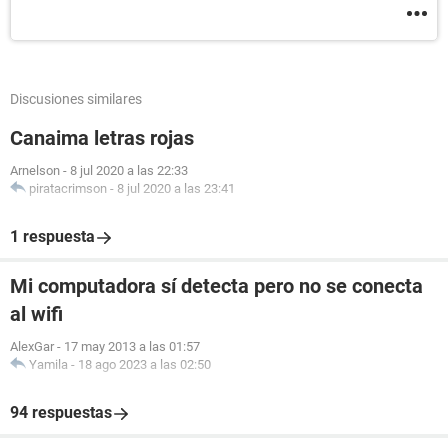
Discusiones similares
Canaima letras rojas
Arnelson
-
8 jul 2020 a las 22:33
piratacrimson
-
8 jul 2020 a las 23:41
1 respuesta
Mi computadora sí detecta pero no se conecta
al wifi
AlexGar
-
17 may 2013 a las 01:57
Yamila
-
18 ago 2023 a las 02:50
94 respuestas