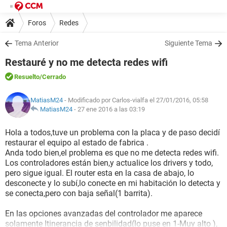
Foros
Redes
Tema Anterior
Siguiente Tema
Restauré y no me detecta redes wifi
Resuelto
/Cerrado
MatiasM24
- Modificado por Carlos-vialfa el 27/01/2016, 05:58
MatiasM24
-
27 ene 2016 a las 03:19
Hola a todos,tuve un problema con la placa y de paso decidí
restaurar el equipo al estado de fabrica .
Anda todo bien,el problema es que no me detecta redes wifi.
Los controladores están bien,y actualice los drivers y todo,
pero sigue igual. El router esta en la casa de abajo, lo
desconecte y lo subí,lo conecte en mi habitación lo detecta y
se conecta,pero con baja señal(1 barrita).
En las opciones avanzadas del controlador me aparece
solamente Itinerancia de senbilidad(lo puse en 1-Muy alto ),