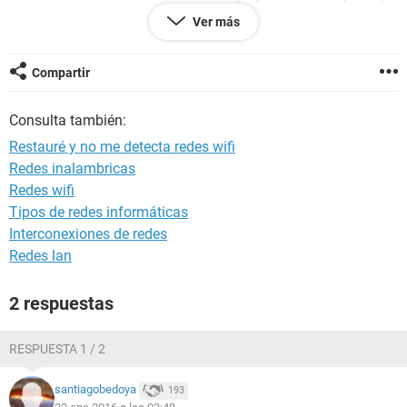
802.11 n de soporte adhloc (por default viene desactivada
Ver más
pero intente activandola y sigue igual),Radio de
encendido/apagado (viene activada),y ambiente de
multimedia/juego (viene desactivada,la active y todo pero
Compartir
no tiene nada que ver).
Consulta también:
Tengo una 802.11 n wireless lan card.
Restauré y no me detecta redes wifi
Pd: Es una pc de escritorio.
Redes inalambricas
Redes wifi
Tipos de redes informáticas
Interconexiones de redes
Redes lan
2 respuestas
RESPUESTA 1 / 2
santiagobedoya
193