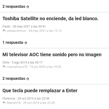
2 respuestas
Toshiba Satellite no enciende, da led blanco.
Paolo
-
28 may 2021 a las 09:41
piratacrimson
-
28 may 2021 a las 12:12
1 respuesta
Mi televisor AOC tiene sonido pero no imagen
Chris
-
5 ago 2019 a las 03:17
manuelvaca70
-
15 jun 2020 a las 19:50
2 respuestas
Que tecla puede remplazar a Enter
Florencia
-
29 oct 2019 a las 22:08
MarioGTA
-
29 oct 2019 a las 22:45