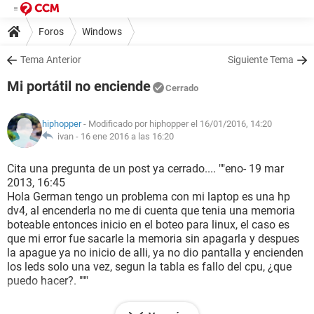
Foros
Windows
Tema Anterior
Siguiente Tema
Mi portátil no enciende
Cerrado
hiphopper
- Modificado por hiphopper el 16/01/2016, 14:20
ivan -
16 ene 2016 a las 16:20
Cita una pregunta de un post ya cerrado.... ""eno- 19 mar
2013, 16:45
Hola German tengo un problema con mi laptop es una hp
dv4, al encenderla no me di cuenta que tenia una memoria
boteable entonces inicio en el boteo para linux, el caso es
que mi error fue sacarle la memoria sin apagarla y despues
la apague ya no inicio de alli, ya no dio pantalla y encienden
los leds solo una vez, segun la tabla es fallo del cpu, ¿que
puedo hacer?. """
MI PROBLEMA EN CUESTION