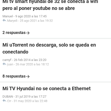
Mi tv smart hyundai de 32 se conecta a wifi
pero al poner youtube no se abre
Manuel
-
9 ago 2020 a las 17:45
Maryeli
-
25 ago 2021 a las 19:32
2 respuestas
Mi uTorrent no descarga, solo se queda en
conectando
camyf
-
26 feb 2014 a las 23:20
juan
-
26 mar 2020 a las 18:12
8 respuestas
Mi TV Hyundai no se conecta a Ethernet
DUBAN
-
31 jul 2019 a las 17:27
Crr
-
31 may 2020 a las 22:48