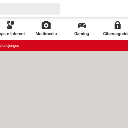
ps e Internet
Multimedia
Gaming
Cibersegurid
Videojuegos