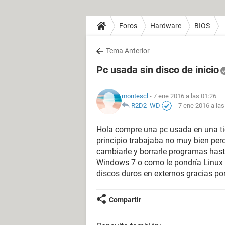
Foros
Hardware
BIOS
Tema Anterior
Pc usada sin disco de inicio
montescl
- 7 ene 2016 a las 01:26
R2D2_WD
-
7 ene 2016 a las
Hola compre una pc usada en una ti
principio trabajaba no muy bien pe
cambiarle y borrarle programas hast
Windows 7 o como le pondría Linux 
discos duros en externos gracias po
Compartir