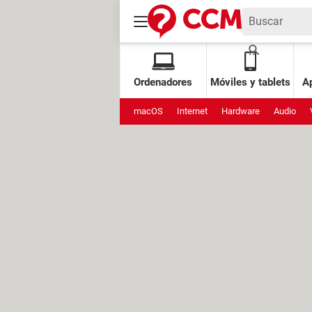
Ordenadores
Móviles y tablets
Ap
macOS
Internet
Hardware
Audio