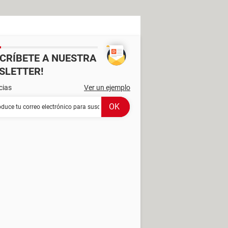
SCRÍBETE A NUESTRA
SLETTER!
cias
Ver un ejemplo